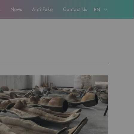
s
News
Anti Fake
Contact Us
EN
EN
日本語