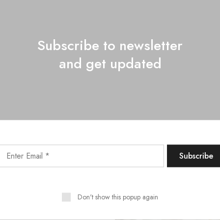
Subscribe to newsletter
and get updated
t. Ut elit tellus, luctus nec
 dolor sit amet, consectetur
 mattis, pulvinar dapibus
 elit. Ut elit tellus, luctus
psum dolor sit amet,
 ullamcorper mattis, pulvinar
dipiscing elit. Ut elit tellus,
Don't show this popup again