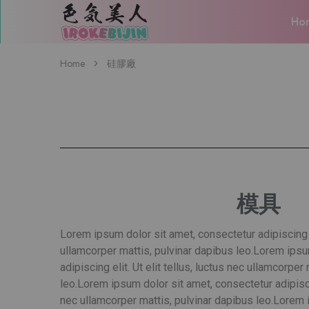
Ho
IROKEBIJIN（色
気
美
人）
Home
硅膠廠
模具
Lorem ipsum dolor sit amet, consectetur adipiscing eli
ullamcorper mattis, pulvinar dapibus leo.
Lorem ipsum
adipiscing elit. Ut elit tellus, luctus nec ullamcorper
leo.
Lorem ipsum dolor sit amet, consectetur adipiscing
nec ullamcorper mattis, pulvinar dapibus leo.
Lorem i