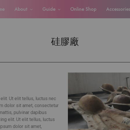
me
About
Guide
Online Shop
Accessorie
硅膠廠
t. Ut elit tellus, luctus nec
 dolor sit amet, consectetur
 mattis, pulvinar dapibus
 elit. Ut elit tellus, luctus
psum dolor sit amet,